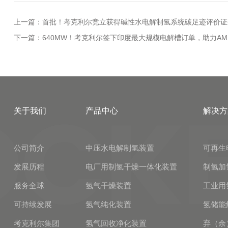
上一篇：首批！考克利尔竞立获得碱性水电解制氢系统碳足迹评价证
下一篇：640MW！考克利尔签下印度最大规模电解槽订单，助力AM 
关于我们
产品中心
解决方
公司简介
中压水电解制氢装置
可再生
发展历程
电厂用制氢干燥一体化装置
制氢加
服务全球
氢气干燥装置
工业用
可持续发展
氢气纯化装置
氢储能
考克利尔集团
氢气回收净化装置
弃（余