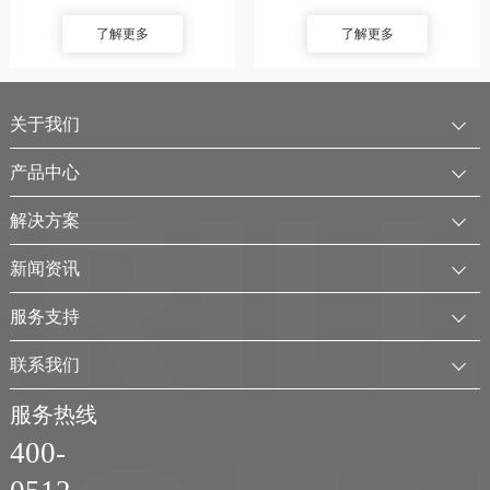
了解更多
了解更多
关于我们
公司简介
产品中心
发展历程
中压水电解制氢装置
解决方案
服务全球
电厂用制氢干燥一体化装置
可再生电解水制氢解决方案
新闻资讯
可持续发展
氢气干燥装置
制氢加氢解决方案
企业动态
服务支持
考克利尔集团
氢气纯化装置
工业用氢解决方案
行业新闻
客户服务
联系我们
氢气回收净化装置
氢储能解决方案
展会及活动
下载中心
联系方式
服务热线
移动式（箱式）制氢站
弃（余）电离网制氢解决方案
视频
400-
加入我们
实验室制氢设备