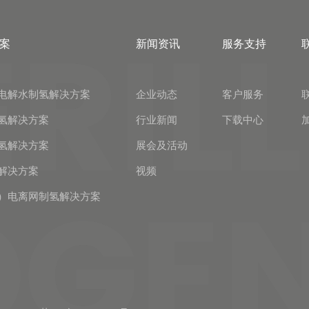
公司为客户提供一切尽可能的方便，监督
产品生产工艺过程，向用户提供使用设备
的技术文件、设备资料、使用说明和维护
案
新闻资讯
服务支持
说明，指派经验丰富的技术人员进驻项目
现场，负责现场设备安装指导、安装完毕
电解水制氢解决方案
企业动态
客户服务
后的调试工程（或技术指导、监督）。
氢解决方案
行业新闻
下载中心
氢解决方案
展会及活动
解决方案
视频
）电离网制氢解决方案