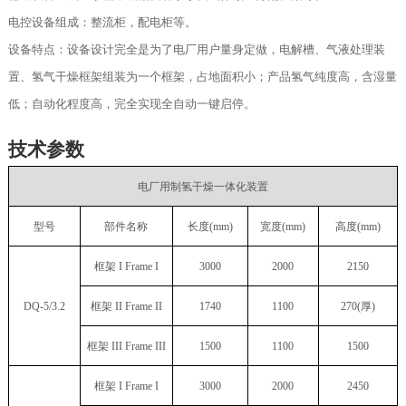
电控设备组成：整流柜，配电柜等。
设备特点：设备设计完全是为了电厂用户量身定做，电解槽、气液处理装
置、氢气干燥框架组装为一个框架，占地面积小；产品氢气纯度高，含湿量
低；自动化程度高，完全实现全自动一键启停。
技术参数
电厂用制氢干燥一体化装置
型号
部件名称
长度
(mm)
宽度
(mm)
高度
(mm)
框架
I Frame I
3000
2000
2150
DQ-5/3.2
框架
II Frame II
1740
1100
270(厚)
框架
III Frame III
1500
1100
1500
框架
I Frame I
3000
2000
2450