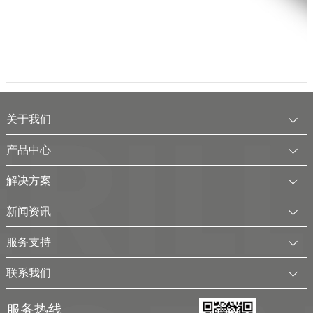
关于我们
公司简介
产品中心
发展历程
中压水电解制氢装置
解决方案
服务全球
电厂用制氢干燥一体化装置
可再生电解水制氢解决方案
新闻资讯
可持续发展
氢气干燥装置
制氢加氢解决方案
企业动态
服务支持
考克利尔集团
氢气纯化装置
工业用氢解决方案
行业新闻
客户服务
联系我们
氢气回收净化装置
氢储能解决方案
展会及活动
下载中心
联系方式
移动式（箱式）制氢站
服务热线
弃（余）电离网制氢解决方案