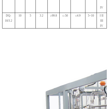
IV
DQ-
10
5
3.2
≥99.8
≤-50
≤4.9
5~10
I II
10/3.2
III
IV