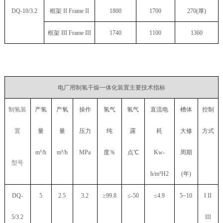
DQ-10/3.2
框架
II Frame II
1800
1700
270(厚)
框架
III Frame III
1740
1100
1360
电厂用制氢干燥一体化装置主要技术指标
制氢装
产氢
产氧
操作
氢气
氢气
直流电
槽体
控制
置
量
量
压力
纯
露
耗
大修
方式
m³/h
m³/h
MPa
度％
点
℃
Kw-
周期
型号
h/m³H2
(年)
DQ-
5
2.5
3.2
≥99.8
≤-50
≤4.9
5~10
I II
5/3.2
III