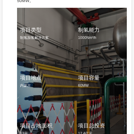
50MW。
项目类型
制氢能力
制氢加氢解决方案
1000Nm³/h
项目地点
项目容量
内蒙古
60MW
项目占地面积
项目总投资
63亩
12.4亿元