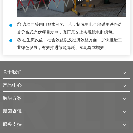
① 该项目采用电解水制氢工艺，制氢用电全部采用铁路边
坡分布式光伏项目发电，真正意义上实现绿电制绿氢。
② 在生态效益、社会效益以及经济效益方面，加快推进工
业绿色发展，有效推进节能降耗、实现降本增效。
关于我们
公司简介
产品中心
发展历程
中压水电解制氢装置
解决方案
服务全球
电厂用制氢干燥一体化装置
可再生电解水制氢解决方案
新闻资讯
可持续发展
氢气干燥装置
制氢加氢解决方案
企业动态
服务支持
考克利尔集团
氢气纯化装置
工业用氢解决方案