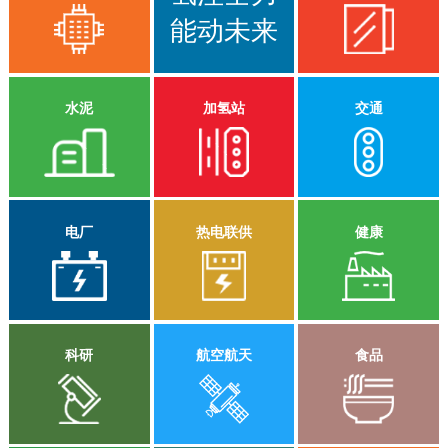
能动未来
水泥
加氢站
交通
电厂
热电联供
健康
科研
航空航天
食品
湖南等省市在氢能发展规划中提出，积极探索“绿氢”在水泥
考克利尔竞立专门为我国超一流高校院士团队量身打造的4
考克利尔竞立为中科院大连化物所和兰州新区“液态阳光燃
等高耗能行业作为高品质原料和热源方面的应用，适时开
对1模块化碱液电解水制氢测试平台，主要用于研究研究碱
料示范项目”提供两台1000Nm³/h电解水制氢设备，该项目
展“以氢代煤”的水泥熟料煅烧技术示范项目，推动水泥行业
液电解水制氢系统与风、光等可再生能源系统耦合机理，以
采用10MW光伏直接制氢,氢气与二氧化碳在催化剂反映下合