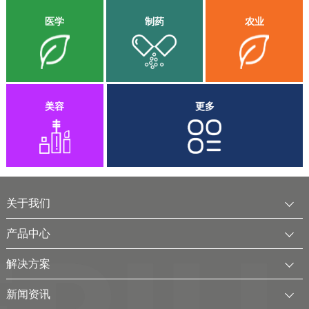
低碳转型。
实现可再生能源的大规模电解水制氢。
成甲醇，为我国节能减碳事业提供示范案例。
医学
制药
农业
美容
更多
关于我们
公司简介
产品中心
发展历程
中压水电解制氢装置
解决方案
服务全球
电厂用制氢干燥一体化装置
可再生电解水制氢解决方案
新闻资讯
可持续发展