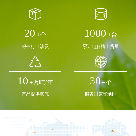
合成甲醇
水泥
科研
20
1000
+个
+台
氢气可以用于合成甲醇。合成甲醇由于其生产成本较低且用途广
随着可再生能源制氢成本的不断下降，全球都在积极探索“绿氢”在水
在科研方面，氢气有着重要的作用，如研究碱液电解水制氢系统与
泛，为有机化学工业的主要原料之一，亦为重要的石油化学品。此
服务行业涉及
累计电解槽出货量
泥等高耗能行业作为高品质原料和热源方面的应用，开展“以氢代
风、光等可再生能源系统耦合机理，研究氢气纯度、电解效率情况
外甲醇尚可作为溶剂与燃料，若有需要还可制氢气，也是储运氢气
煤”的水泥熟料煅烧技术示范项目，推动水泥行业低碳转型。
的小规模测试等，实现可再生能源的大规模电解水制氢液等。
的方式之一。
10
30
+万吨/年
+个
产品提供氢气
服务国家和地区