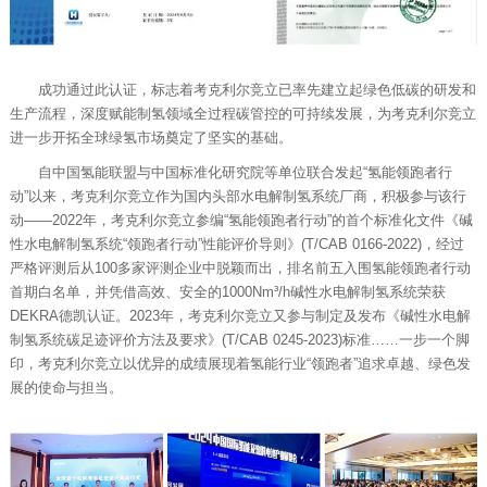
成功通过此认证，标志着考克利尔竞立已率先建立起绿色低碳的研发和
生产流程，深度赋能制氢领域全过程碳管控的可持续发展，为考克利尔竞立
进一步开拓全球绿氢市场奠定了坚实的基础。
自中国氢能联盟与中国标准化研究院等单位联合发起“氢能领跑者行
动”以来，考克利尔竞立作为国内头部水电解制氢系统厂商，积极参与该行
动——2022年，考克利尔竞立参编“氢能领跑者行动”的首个标准化文件《碱
性水电解制氢系统“领跑者行动”性能评价导则》(T/CAB 0166-2022)，经过
严格评测后从100多家评测企业中脱颖而出，排名前五入围氢能领跑者行动
首期白名单，并凭借高效、安全的1000Nm³/h碱性水电解制氢系统荣获
DEKRA德凯认证。2023年，考克利尔竞立又参与制定及发布《碱性水电解
制氢系统碳足迹评价方法及要求》(T/CAB 0245-2023)标准……一步一个脚
印，考克利尔竞立以优异的成绩展现着氢能行业“领跑者”追求卓越、绿色发
展的使命与担当。