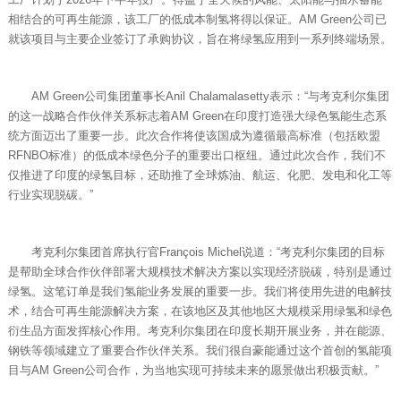
相结合的可再生能源，该工厂的低成本制氢将得以保证。AM Green公司已
就该项目与主要企业签订了承购协议，旨在将绿氢应用到一系列终端场景。
AM Green公司集团董事长Anil Chalamalasetty表示：“与考克利尔集团
的这一战略合作伙伴关系标志着AM Green在印度打造强大绿色氢能生态系
统方面迈出了重要一步。此次合作将使该国成为遵循最高标准（包括欧盟
RFNBO标准）的低成本绿色分子的重要出口枢纽。通过此次合作，我们不
仅推进了印度的绿氢目标，还助推了全球炼油、航运、化肥、发电和化工等
行业实现脱碳。”
考克利尔集团首席执行官François Michel说道：“考克利尔集团的目标
是帮助全球合作伙伴部署大规模技术解决方案以实现经济脱碳，特别是通过
绿氢。这笔订单是我们氢能业务发展的重要一步。我们将使用先进的电解技
术，结合可再生能源解决方案，在该地区及其他地区大规模采用绿氢和绿色
衍生品方面发挥核心作用。考克利尔集团在印度长期开展业务，并在能源、
钢铁等领域建立了重要合作伙伴关系。我们很自豪能通过这个首创的氢能项
目与AM Green公司合作，为当地实现可持续未来的愿景做出积极贡献。”