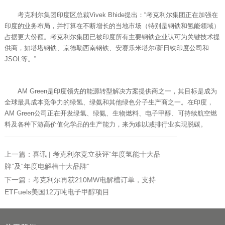
考克利尔集团印度区总裁Vivek Bhide提出：“考克利尔集团正在加强在
印度的业务布局，并打算在不断增长的当地市场（特别是钢铁和氢能领域）
占据更大份额。考克利尔集团已被印度所有主要钢铁企业认可为关键技术提
供商，如塔塔钢铁、京德勒西南钢铁、安赛乐米塔尔/新日铁印度公司和
JSOL等。”
AM Green是印度领先的能源转型解决方案提供商之一，其目标是成为
全球最具成本竞争力的绿氢、绿氨和其他绿色分子生产商之一。在印度，
AM Green公司正在开发绿氢、绿氨、生物燃料、电子甲醇、可持续航空燃
料及各种下游高价值化学品的生产能力，来为难以减排行业实现脱碳。
上一篇：喜讯 | 考克利尔竞立获评“年度氢能十大品
牌”及“年度电解槽十大品牌”
下一篇：考克利尔再获210MW电解槽订单，支持
ETFuels美国12万吨电子甲醇项目