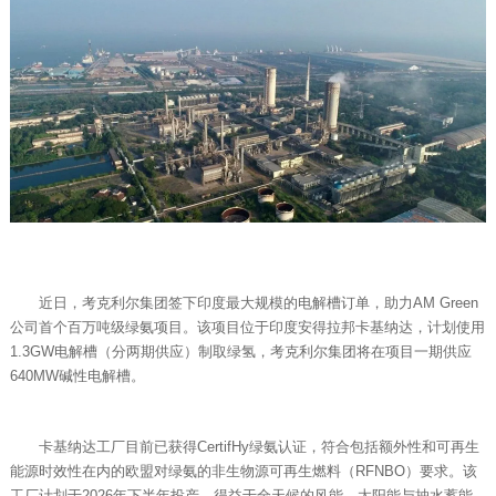
近日，考克利尔集团签下印度最大规模的电解槽订单，助力AM Green
公司首个百万吨级绿氨项目。该项目位于印度安得拉邦卡基纳达，计划使用
1.3GW电解槽（分两期供应）制取绿氢，考克利尔集团将在项目一期供应
640MW碱性电解槽。
卡基纳达工厂目前已获得CertifHy绿氨认证，符合包括额外性和可再生
能源时效性在内的欧盟对绿氨的非生物源可再生燃料（RFNBO）要求。该
工厂计划于2026年下半年投产。得益于全天候的风能、太阳能与抽水蓄能