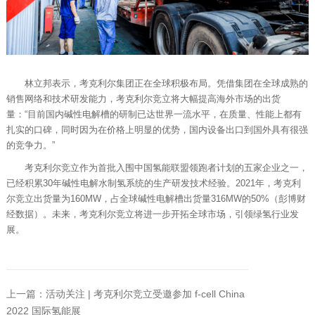
林立邦表示，考克利尔集团正在全球积极布局。凭借集团在全球成熟的
销售网络和技术研发能力，考克利尔竞立将大幅提高海外市场的出货
量：“目前国内碱性电解槽的研制已达世界一流水平，在质量、性能上都有
扎实的口碑，同时因为在价格上明显的优势，国内设备出口到国外具有很强
的竞争力。”
考克利尔竞立作为首批入围中国氢能联盟领跑者计划的五家企业之一，
已经积累30年碱性电解水制氢系统的生产研发技术经验。2021年，考克利
尔竞立出货量为160MW，占全球碱性电解槽出货量316MW的50%（彭博财
经数据）。未来，考克利尔竞立将进一步开拓全球市场，引领绿氢行业发
展。
上一篇：活动关注 | 考克利尔竞立受邀参加 f-cell China
2022 国际氢能展