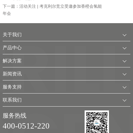
下一篇：活动关注 | 考克利尔竞立受邀参加香橙会氢能
年会
关于我们
公司简介
产品中心
发展历程
中压水电解制氢装置
解决方案
服务全球
电厂用制氢干燥一体化装置
可再生电解水制氢解决方案
新闻资讯
可持续发展
氢气干燥装置
制氢加氢解决方案
企业动态
服务支持
考克利尔集团
氢气纯化装置
工业用氢解决方案
行业新闻
客户服务
联系我们
氢气回收净化装置
氢储能解决方案
展会及活动
下载中心
联系方式
移动式（箱式）制氢站
服务热线
弃（余）电离网制氢解决方案
视频
加入我们
400-0512-220
实验室制氢设备