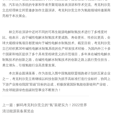
池、汽车动力系统的专家和学者齐聚现场发表演讲和学术交流。考克利尔竞
立总经理林立邦受邀参加作主题演讲。考克利尔竞立作为氢能领域特邀展商
亮相于本次展会。
林立邦在演讲中还对不同的可再生能源电解制氢技术进行了多维度对
比。他表示，由于碱性电解水制氢技术更成熟、寿命更长、性价比更高，全
球大规模绿氢项目都更倾向于碱性电解水制氢技术。截至目前，考克利尔竞
立已经积累30年碱性电解水制氢系统的生产研发技术经验，为国内外三十多
个国家和地区提供了多个具有里程碑意义的示范项目，多年来在碱性电解水
制氢技术的创新之路，在碱性电解水制氢技术的创新之路上践行责任担当，
勇立潮头，引领氢能行业高质量发展。
本次展会圆满落幕，作为首批入围中国氢能联盟领跑者计划的五家企业
之一，考克利尔竞立将继续以科技创新为抓手高标准打造行业标杆，协同上
下游产业推动我国“双碳”目标的达成，积极探索国际氢能创新链和产业链，
为全球能源绿色低碳转型事业不断努力！
上一篇：解码考克利尔竞立的“氢”装硬实力！2022世界
清洁能源装备展览会