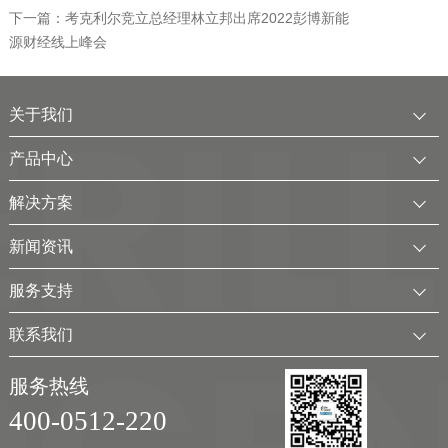
下一篇：考克利尔竞立总经理林立邦出席2022彭博新能
源财经线上峰会
关于我们
公司简介
产品中心
发展历程
中压水电解制氢装置
解决方案
服务全球
电厂用制氢干燥一体化装置
可再生电解水制氢解决方案
新闻资讯
可持续发展
氢气干燥装置
制氢加氢解决方案
企业动态
服务支持
考克利尔集团
氢气纯化装置
工业用氢解决方案
行业新闻
客户服务
联系我们
氢气回收净化装置
氢储能解决方案
展会及活动
下载中心
联系方式
移动式（箱式）制氢站
服务热线
弃（余）电离网制氢解决方案
视频
加入我们
400-0512-220
实验室制氢设备