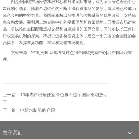
四是全国碳市场应该积极对标和对接国际市场，成为国际绿色金融中心
建设的引领者。随着全球碳价的不断上涨和碳市场的复苏，碳金融已经成为
绿色金融的中坚力量。我国应积极出台推进气候投融资的优惠政策，支持绿
色金融发展。要利用上海金融中心的要素优势和政策优势，开发碳市场衍生
品，尽快推出全国配额远期交易和自愿减排的国际交易，同时加快长三角排
污权交易机制的探索。积极引进各类投资主体，建立一个完备的全国性的会
员体系，发挥差异功能，丰富和完善市场机制。
文献来源：宋旭,宾晖.从地方碳试点到全国碳交易中心[J].中国环境管
理,
上一篇：10年内产出最便宜绿色氢！这个国家刚刚放话
了
下一篇：电解水制氢的介绍
关于我们