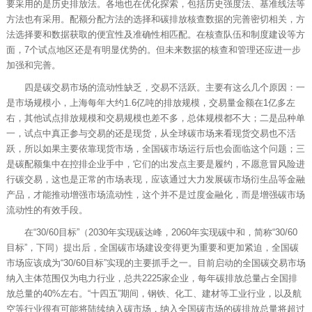
要采用的是历史排放法。各地也在优化探索，包括历史强度法、基准线法等
方法也有采用。配额分配方法的选择和碳排放核查数据的完善密切相关，方
法选择要和数据获取的便宜性及准确性相匹配。在核查队伍和制度建设等方
面，7个试点地区还是有明显优势的。但未来数据的核查和管理还应进一步
加强和完善。
四是碳交易市场的流动性缺乏，交易不活跃。主要有这么几个原因：一
是市场规模小，上海每年大约1.6亿吨的排放规模，交易量金额在1亿多左
右，其他试点排放规模和交易规模也差不多，总体规模都不大；二是品种单
一，试点中真正参与交易的还是现货，从全球碳市场来看现货交易也不活
跃，所以如果主要依靠现货市场，全国碳市场运行后也会面临这个问题；三
是碳配额集中在控排企业手中，它们的出发点主要是履约，不愿意冒风险进
行碳交易，这也是正常的市场表现，应该通过大力发展碳市场衍生品等金融
产品，才能推动增强市场流动性，这个并不是过度金融化，而是增强碳市场
流动性的有效手段。
在“30/60目标”（2030年实现碳达峰，2060年实现碳中和，简称“30/60
目标”，下同）提出后，全国碳市场建设变得更为重要和更加紧迫，全国碳
市场应该成为“30/60目标”实现的主要抓手之一。目前启动的全国碳交易市场
纳入主体范围仅为电力行业，总共2225家企业，每年碳排放总量占全国排
放总量的40%左右。“十四五”期间，钢铁、化工、建材等工业行业，以及航
空等行业很有可能将陆续纳入碳市场，纳入全国碳市场的碳排放总量将超过