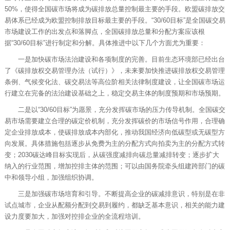
50%，使得全国碳市场将成为碳排放总量控制最主要的手段。欧盟碳排放交
易体系已经成为欧盟控制排放目标最主要的手段。“30/60目标”是全国碳交易
市场建设工作的出发点和落脚点，全国碳排放总量和分配方案应该根
据“30/60目标”进行制定和分解。具体推进中以下几个方面尤为重要：
一是加快碳市场法治建设和各项制度的完善。目前生态环境部已经出台
了《碳排放权交易管理办法（试行）》，未来要加快推进碳排放权交易管理
条例、气候变化法、碳交易法等高位阶相关法律制度建设，让全国碳市场运
行建立在完备的法治建设基础之上，稳定交易主体的制度预期和市场预期。
二是以“30/60目标”为愿景，充分发挥碳市场的压力传导机制。全国碳交
易市场需要建立合理的碳定价机制，充分发挥碳价的市场信号作用，合理确
定企业排放成本，使碳排放成本内部化，推动我国经济向低碳型或无碳型方
向发展。具体措施包括逐步从免费为主的分配方式向拍卖为主的分配方式转
变；2030碳达峰目标实现后，从碳强度减排向碳总量减排转变；逐步扩大
纳入的行业范围，增加控排主体的范围；可以由国务院牵头组建跨部门的碳
中和领导小组，加强组织协调。
三是加强碳市场培育和引导。不断提高企业的碳减排意识，特别是在非
试点城市，企业从配额分配到交易到履约，都缺乏基本意识，相关的能力建
设力度要加大，加强对控排企业的全流程培训。