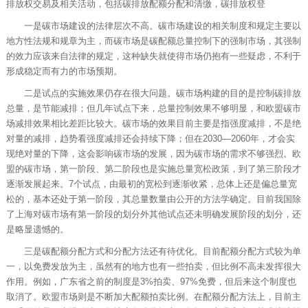
排放权交易及相关活动，包括碳排放配额分配和清缴，碳排放权登
一是碳市场建设的法律层次不高。碳市场建设的相关制度和规定主要以
地方性法规和规章为主，而碳市场是碳配额总量控制下的强制市场，其强制
的效力应该来自法律的规定，这种缺失就使得市场仍抱有一些疑虑，不利于
形成稳定而有力的市场预期。
二是试点的实施效果仍存在很大问题。碳市场构建的目的是控制碳排放
总量，是节能减排；但几年试点下来，总量控制效果不够明显，和欧盟碳市
场减排效果相比差距比较大。碳市场的效果目前主要是指强度减排，不是绝
对量的减排，趋势看强度减排还会持续下降；但在2030—2060年，才会实
现绝对量的下降，这会影响碳市场的发展，因为碳市场的需求不够强烈。欧
盟的碳市场，第一阶段、第二阶段也是实施总量宽松政策，到了第三阶段才
逐渐发展起来。7个试点，由最初的宽松到逐渐收紧，总体上还是偏总量宽
松的，基本还处于第一阶段，其总量数量由公开的方法学确定。目前我国除
了上海对碳市场有第一阶段的划分外其他试点还未明确发展阶段的划分，还
是略显遗憾的。
三是碳配额分配方式和分配方法还有待优化。目前配额分配方式较为单
一，以免费发放为主，虽然有的地方也有一些拍卖，但比例不高未发挥很大
作用。例如，广东省之前的制度是3%拍卖、97%免费，但后来这个制度也
取消了。欧盟市场则是不断加大配额拍卖比例。在配额分配方法上，目前主