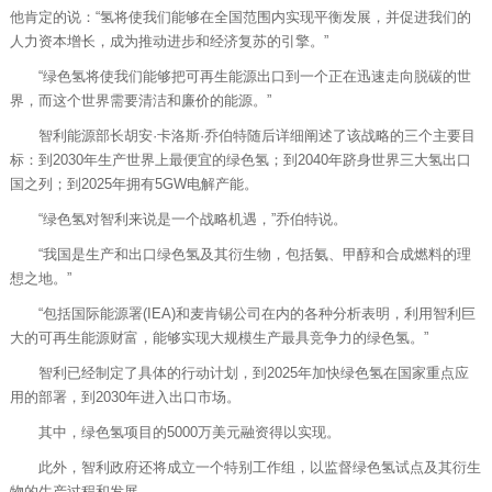
他肯定的说：“氢将使我们能够在全国范围内实现平衡发展，并促进我们的
人力资本增长，成为推动进步和经济复苏的引擎。”
“绿色氢将使我们能够把可再生能源出口到一个正在迅速走向脱碳的世
界，而这个世界需要清洁和廉价的能源。”
智利能源部长胡安·卡洛斯·乔伯特随后详细阐述了该战略的三个主要目
标：到2030年生产世界上最便宜的绿色氢；到2040年跻身世界三大氢出口
国之列；到2025年拥有5GW电解产能。
“绿色氢对智利来说是一个战略机遇，”乔伯特说。
“我国是生产和出口绿色氢及其衍生物，包括氨、甲醇和合成燃料的理
想之地。”
“包括国际能源署(IEA)和麦肯锡公司在内的各种分析表明，利用智利巨
大的可再生能源财富，能够实现大规模生产最具竞争力的绿色氢。”
智利已经制定了具体的行动计划，到2025年加快绿色氢在国家重点应
用的部署，到2030年进入出口市场。
其中，绿色氢项目的5000万美元融资得以实现。
此外，智利政府还将成立一个特别工作组，以监督绿色氢试点及其衍生
物的生产过程和发展。