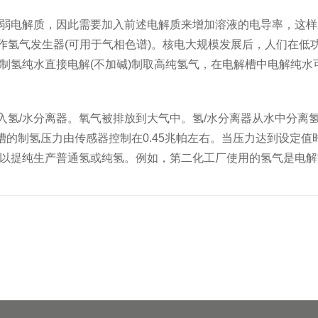
弱电解质，因此需要加入前述电解质来增加溶液的电导率，这样水
氢气发生器(可用于气相色谱)。核电大规模发展后，人们在低功
制氢纯水直接电解(不加碱)制取高纯氢气，在电解槽中电解纯水
入氢/水分离器。氧气被排放到大气中。氢/水分离器从水中分离
口输出。电解槽的制氢压力由传感器控制在0.45兆帕左右。当压力达
可以提纯生产普通氢或纯氢。例如，第二化工厂使用的氢气是电