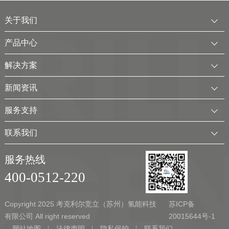
关于我们
公司简介
产品中心
发展历程
中压水电解制氢装置
解决方案
服务全球
电厂用制氢干燥一体化装置
可再生电解水制氢解决方案
新闻资讯
可持续发展
氢气干燥装置
制氢加氢解决方案
企业动态
服务支持
考克利尔集团
氢气纯化装置
工业用氢解决方案
行业新闻
客户服务
联系我们
氢气回收净化装置
氢储能解决方案
展会及活动
下载中心
联系方式
移动式（箱式）制氢站
服务热线
弃（余）电离网制氢解决方案
视频
加入我们
400-0512-220
实验室制氢设备
新能源应用领域
Copyright 2025 考克利尔竞立（苏州）氢能科技
苏ICP备
有限公司 All right reserved
20015644号-1
网站地图
法律声明
隐私保护
联系我们