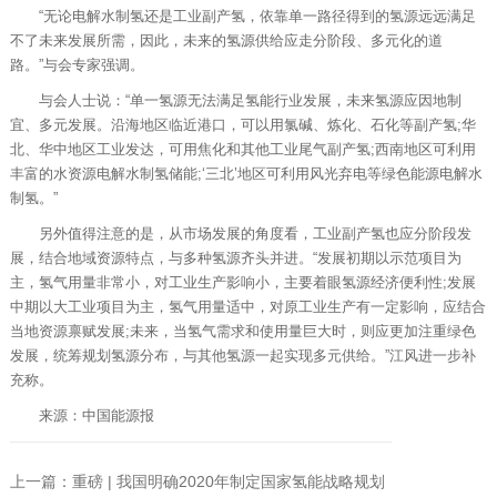
“无论电解水制氢还是工业副产氢，依靠单一路径得到的氢源远远满足
不了未来发展所需，因此，未来的氢源供给应走分阶段、多元化的道
路。”与会专家强调。
与会人士说：“单一氢源无法满足氢能行业发展，未来氢源应因地制
宜、多元发展。沿海地区临近港口，可以用氯碱、炼化、石化等副产氢;华
北、华中地区工业发达，可用焦化和其他工业尾气副产氢;西南地区可利用
丰富的水资源电解水制氢储能;‘三北’地区可利用风光弃电等绿色能源电解水
制氢。”
另外值得注意的是，从市场发展的角度看，工业副产氢也应分阶段发
展，结合地域资源特点，与多种氢源齐头并进。“发展初期以示范项目为
主，氢气用量非常小，对工业生产影响小，主要着眼氢源经济便利性;发展
中期以大工业项目为主，氢气用量适中，对原工业生产有一定影响，应结合
当地资源禀赋发展;未来，当氢气需求和使用量巨大时，则应更加注重绿色
发展，统筹规划氢源分布，与其他氢源一起实现多元供给。”江风进一步补
充称。
来源：中国能源报
上一篇：重磅 | 我国明确2020年制定国家氢能战略规划