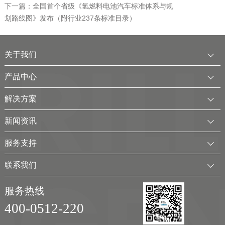
下一篇：全国首个省级《氢燃料电池汽车标准体系与规
划路线图》发布（附行业237条标准目录）
关于我们
公司简介
产品中心
发展历程
中压水电解制氢装置
解决方案
服务全球
电厂用制氢干燥一体化装置
可再生电解水制氢解决方案
新闻资讯
可持续发展
氢气干燥装置
制氢加氢解决方案
企业动态
服务支持
考克利尔集团
氢气纯化装置
工业用氢解决方案
行业新闻
客户服务
联系我们
氢气回收净化装置
氢储能解决方案
展会及活动
下载中心
联系方式
移动式（箱式）制氢站
服务热线
弃（余）电离网制氢解决方案
视频
加入我们
400-0512-220
实验室制氢设备
新能源应用领域