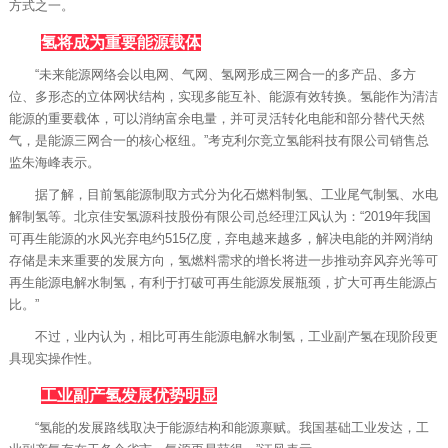
方式之一。
氢将成为重要能源载体
“未来能源网络会以电网、气网、氢网形成三网合一的多产品、多方
位、多形态的立体网状结构，实现多能互补、能源有效转换。氢能作为清洁
能源的重要载体，可以消纳富余电量，并可灵活转化电能和部分替代天然
气，是能源三网合一的核心枢纽。”考克利尔竞立氢能科技有限公司销售总
监朱海峰表示。
据了解，目前氢能源制取方式分为化石燃料制氢、工业尾气制氢、水电
解制氢等。北京佳安氢源科技股份有限公司总经理江风认为：“2019年我国
可再生能源的水风光弃电约515亿度，弃电越来越多，解决电能的并网消纳
存储是未来重要的发展方向，氢燃料需求的增长将进一步推动弃风弃光等可
再生能源电解水制氢，有利于打破可再生能源发展瓶颈，扩大可再生能源占
比。”
不过，业内认为，相比可再生能源电解水制氢，工业副产氢在现阶段更
具现实操作性。
工业副产氢发展优势明显
“氢能的发展路线取决于能源结构和能源禀赋。我国基础工业发达，工