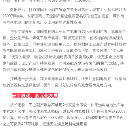
业副产氢存在于各个省市，氢源更易获得。”江风表示。
数据显示，目前我国工业副产氢总产量全球第一，现有工业制氢产能约
2500万吨/年。专家强调，工业副产氢让氢源更易获取也更加便宜，可作为
可再生能源电解水制氢广泛应用前的过渡性应用。
与会专家介绍，我国潜在的工业副产氢来自炼化石化副产氢、氯碱副产
氢、焦化副产氢、煤化工副产氢等。“氢源更易获取，使区域的能源实现内
循环、自给自足，同时使能源供给更安全。提纯利用工业生产过程中排放的
氢气既能提高资源利用率和经济效益，又能降低污染、改善环境。”江风表
示，“便宜的氢源，将缩短基础设施建设项目投资回收期，让更多企业愿意
参与建设，促进产业可持续发展，同时还能减少混有氢气的‘废气’燃烧，降
低碳排放和减少燃烧后处理尾气的环保投入，极大提高环保效益。”
江风进一步强调，我国氢源丰富且基础好，但要注意因地制宜，根据当
地的资源特点选择氢源，另外，应时刻以绿色高效发展为最终方向。
应阶段化、多元化发展
从长远看，工业副产氢够不够用?专家提出假设：如果燃料电池汽车年
里程20万公里，每公里耗氢0.05kg，以10年内氢燃料汽车保有量将达200万
辆计算，那么每年需氢燃料2000万吨。数据显示，我国2019年焦炭产量理
论上可提供427万吨氢，远远无法满足燃料电池用氢。