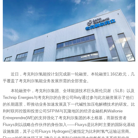
近日，考克利尔氢能按计划完成新一轮融资。本轮融资1.16亿欧元，几
乎覆盖了考克利尔氢能业务发展所需的全部资金。
本轮融资中，考克利尔集团、全球能源技术巨头斯伦贝谢（SLB）以及
Technip Energies与考克利尔的合资公司Rely通过参与此次融资展示了他们
的长期愿景，即推动业务加速发展及下一代碱性加压电解槽技术的研发。比
利时联邦控股和投资公司SFPIM与瓦隆地区的经济金融机构Wallonie
Entreprendre(WE)的支持强化了考克利尔集团的本土根基，而新投资者
Fluxys则以战略合作伙伴的身份加入——Fluxys是比利时主要的国际化基础
设施集团，其子公司Fluxys Hydrogen已被指定为比利时氢气运输运营商。