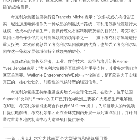
Fluxys的投资体现了其 “建立从生产到分销的强大的氢气生态系统和价值
链”的战略目标。
考克利尔集团首席执行官François Michel表示：“众多权威机构报告证
实，碱性加压电解槽作为一种成熟的制氢技术路线，可利用低碳能源进行大
规模、低成本的绿氢生产，提供传统化石燃料制取灰氢的替代品。考克利尔
集团正与合作伙伴共同对制氢领域的领导者之一——旗下考克利尔氢能进行
重大投资。本次融资彰显了考克利尔集团战略的优势，也加强了考克利尔集
团在这一蓬勃发展领域保持全球领先的雄心。”
瓦隆政府副首长及经济、工业、数字技术、就业与培训部长Pierre-
Yves Jeholet表示：“考克利尔集团是瓦隆经济的重要支柱，其业务对我们地
区至关重要。Wallonie Entreprendre(WE)参与本轮融资，是瓦隆致力于实现
真正的、雄心勃勃的、前瞻性的气候转型的强烈信号。”
考克利尔氢能正持续推进业务增长与全球化发展。在欧洲，位于法国
Aspach和比利时Seraing的工厂已开始为欧洲主要客户大规模生产电解槽。
在印度，考克利尔氢能正与合作伙伴AM Green携手，为印度最大的绿氨项
目提供电解槽。考克利尔集团正在全球范围内开展一系列重点项目，并计划
通过世界各地的制造中心为这些项目提供服务。
上一篇：考克利尔将为越南两个大型绿氢和绿氨项目提