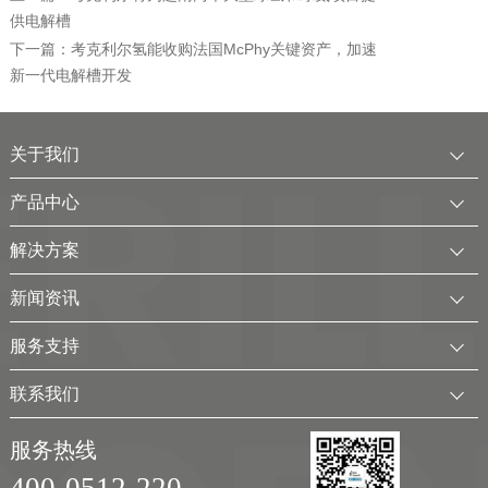
供电解槽
下一篇：考克利尔氢能收购法国McPhy关键资产，加速
新一代电解槽开发
关于我们
公司简介
产品中心
发展历程
中压水电解制氢装置
解决方案
服务全球
电厂用制氢干燥一体化装置
可再生电解水制氢解决方案
新闻资讯
可持续发展
氢气干燥装置
制氢加氢解决方案
企业动态
服务支持
考克利尔集团
氢气纯化装置
工业用氢解决方案
行业新闻
客户服务
联系我们
氢气回收净化装置
氢储能解决方案
展会及活动
下载中心
联系方式
移动式（箱式）制氢站
服务热线
弃（余）电离网制氢解决方案
视频
加入我们
实验室制氢设备