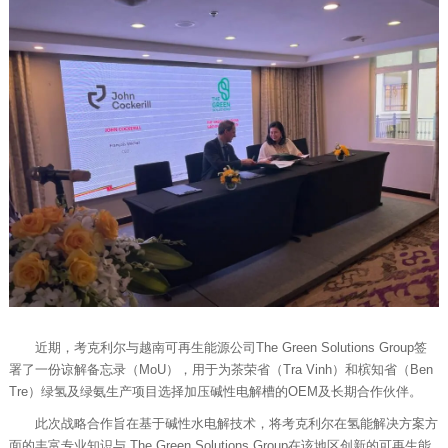
近期，考克利尔与越南可再生能源公司The Green Solutions Group签
署了一份谅解备忘录（MoU），用于为茶荣省（Tra Vinh）和槟知省（Ben
Tre）绿氢及绿氨生产项目选择加压碱性电解槽的OEM及长期合作伙伴。
此次战略合作旨在基于碱性水电解技术，将考克利尔在氢能解决方案方
面的丰富专业知识与 The Green Solutions Group在该地区创新的可再生能