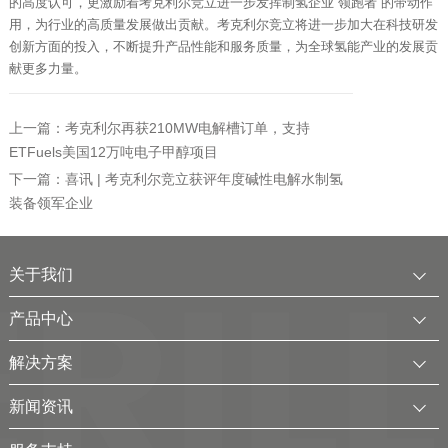
的高度认可，更激励着考克利尔竞立进一步发挥制氢企业“领跑者”的带动作
用，为行业的高质量发展做出贡献。考克利尔竞立将进一步加大在科技研发
创新方面的投入，不断提升产品性能和服务质量，为全球氢能产业的发展贡
献更多力量。
上一篇：考克利尔再获210MW电解槽订单，支持
ETFuels美国12万吨电子甲醇项目
下一篇：喜讯 | 考克利尔竞立获评年度碱性电解水制氢
装备领军企业
关于我们
公司简介
产品中心
发展历程
中压水电解制氢装置
解决方案
服务全球
电厂用制氢干燥一体化装置
可再生电解水制氢解决方案
新闻资讯
可持续发展
氢气干燥装置
制氢加氢解决方案
企业动态