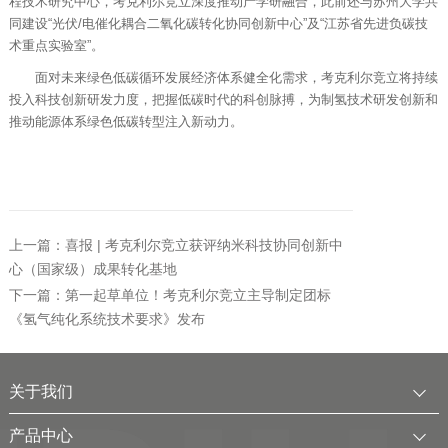
程技术研究中心，考克利尔竞立深度推动产学研融合，此前还与苏州大学共
同建设“光伏/电催化耦合二氧化碳转化协同创新中心”及“江苏省先进负碳技
术重点实验室”。
面对未来绿色低碳循环发展经济体系健全化需求，考克利尔竞立将持续
投入科技创新研发力度，把握低碳时代的科创脉搏，为制氢技术研发创新和
推动能源体系绿色低碳转型注入新动力。
上一篇：喜报 | 考克利尔竞立获评纳米科技协同创新中
心（国家级）成果转化基地
下一篇：第一起草单位！考克利尔竞立主导制定团标
《氢气纯化系统技术要求》发布
关于我们
公司简介
产品中心