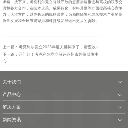
求精，接
下来，考克利尔竞立将以开放的态度加速推进与高校的联系交
流和各方合作，在技术攻关、成果转化、材料升级等方面提高核心竞争
力，认准方向，以更
长远的战
略眼光，为我国绿氢和纳米技术产业的高
质量发展和全球节能减排和可持续发展做出更大的贡献。
上一篇：考克利尔竞立2023年度关键词来了，请查收~
下一篇：开门红！考克利尔竞立获评苏州市外资研发中
心
关于我们
公司简介
产品中心
发展历程
中压水电解制氢装置
解决方案
服务全球
电厂用制氢干燥一体化装置
可再生电解水制氢解决方案
新闻资讯
可持续发展
氢气干燥装置