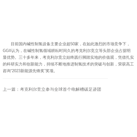
目前国内碱性制氢设备主要企业超50家，在如此激烈的市场竞争下，
GGII认为，在碱性制氢领域耕耘时间久的考克利尔竞立等头部企业占据明
显优势。三十多年来，考克利尔竞立始终践行脚踏实地的价值观，凭借扎实
的科研实力和创新能力，持续不断地推进制氢技术的突破与创新，荣获高工
咨询“2023新能源先锋奖”奖项。
上一篇：考克利尔竞立参与全球首个电解槽碳足迹团
标，助力我国氢能装备技术 “领跑”
下一篇：中国石化氢能专咨委莅临考克利尔竞立参观调
研
关于我们