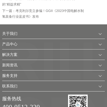
的“精益求精”
下一篇：考克利尔竞立参编！GGII《2023中国电解水制
氢装备行业蓝皮书》发布
关于我们
公司简介
产品中心
发展历程
中压水电解制氢装置
解决方案
服务全球
电厂用制氢干燥一体化装置
可再生电解水制氢解决方案
新闻资讯
可持续发展
氢气干燥装置
制氢加氢解决方案
企业动态
服务支持
考克利尔集团
氢气纯化装置
工业用氢解决方案
行业新闻
客户服务
联系我们
氢气回收净化装置
氢储能解决方案
展会及活动
下载中心
联系方式
移动式（箱式）制氢站
服务热线
弃（余）电离网制氢解决方案
视频
加入我们
400-0512-220
实验室制氢设备