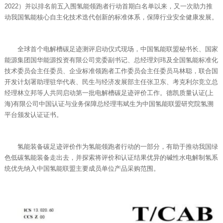
2022）并以排名前五入围氢能领跑者行动首期白名单以来，又一次助力推
动我国氢能核心自主化技术迭代创新的标准体系，保障行业安全健康发展。
全球首个电解槽碳足迹测评启动仪式现场，中国氢能联盟秘书长、国家
能源集团国华能源投资有限公司党委副书记、总经理刘玮及全国氢能标准化
技术委员会主任委员、企业标准领跑者工作委员会主任委员马林聪，联合国
开发计划署助理驻华代表、民生与经济发展部主任张卫东、考克利尔竞立总
经理林立邦等人共同启动第一批电解槽碳足迹评价工作。德凯质量认证(上
海)有限公司中国认证与业务保障总经理韦斌生为中国氢能联盟研究院氢溯
平台颁发认证证书。
氢能装备碳足迹评价作为氢能领跑者行动的一部分，有助于推动我国绿
色低碳氢能装备走出去，并探索将评价和认证结果优异的碱性水电解制氢系
统优先纳入中国氢能联盟主要成员单位产品采购范围。