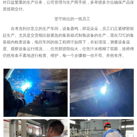
对日益繁重的生产任务，公司管理与生产两手抓，多举措多方位确保产品保
质按期交付。
坚守岗位的一线员工
在考克利尔竞立的生产车间，设备轰鸣，焊花朵朵，员工们正紧锣密鼓
赶生产。尤其是交货期比较紧急的集装箱式制氢设备的生产，需在72℃的集
装箱内检查设备，电控车间的徐工程师汗如雨下，衣衫浸湿，测量设备温
度、观察设备运行情况……任凭那骄阳似火，任凭汗水模糊了双眼，徐师傅
仍然有条不紊地进行检查、维护，每一个步骤都一丝不苟、井然有序。