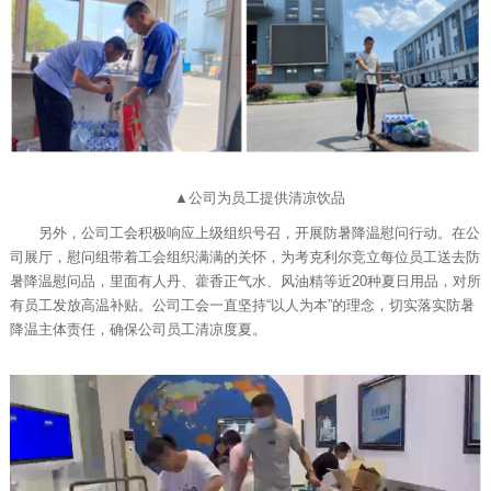
▲公司为员工提供清凉饮品
另外，公司工会积极响应上级组织号召，开展防暑降温慰问行动。在公
司展厅，慰问组带着工会组织满满的关怀，为考克利尔竞立每位员工送去防
暑降温慰问品，里面有人丹、藿香正气水、风油精等近20种夏日用品，对所
有员工发放高温补贴。公司工会一直坚持“以人为本”的理念，切实落实防暑
降温主体责任，确保公司员工清凉度夏。