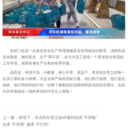
各部门也进一步落实安全生产管理措施及安全用电知识教育，消除高温
安全隐患，做到安全、生产“两不误”，全力为员工营造一个更加安全舒适的
工作环境，保障各项生产任务的有序开展。
战高温，何惧汗流；斗酷暑，初心不变。高温下，考克利尔竞立的每一
位员工都在奋力拼搏，为企业保产保供贡献力量。他们挥汗如雨，他们意志
如铁，他们用质朴的行动，诠释了奉献的职业精神和担当的职业责任，在此
向所有奋战在一线的考克利尔竞立人致敬！
上一篇：疫情下，考克利尔竞立如何做到抗疫“不停歇”
业务“不停摆” 服务“不打烊“