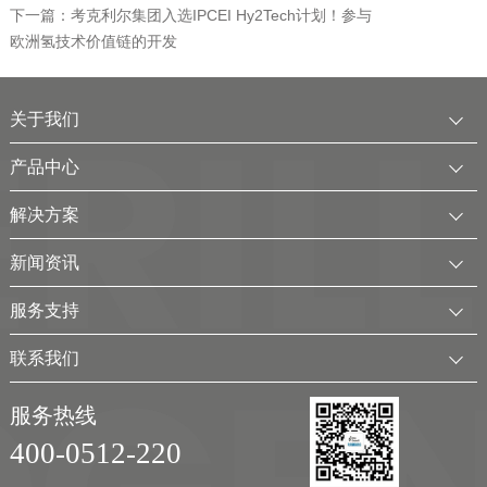
下一篇：考克利尔集团入选IPCEI Hy2Tech计划！参与
欧洲氢技术价值链的开发
关于我们
公司简介
产品中心
发展历程
中压水电解制氢装置
解决方案
服务全球
电厂用制氢干燥一体化装置
可再生电解水制氢解决方案
新闻资讯
可持续发展
氢气干燥装置
制氢加氢解决方案
企业动态
服务支持
考克利尔集团
氢气纯化装置
工业用氢解决方案
行业新闻
客户服务
联系我们
氢气回收净化装置
氢储能解决方案
展会及活动
下载中心
联系方式
移动式（箱式）制氢站
服务热线
弃（余）电离网制氢解决方案
视频
加入我们
400-0512-220
实验室制氢设备
新能源应用领域