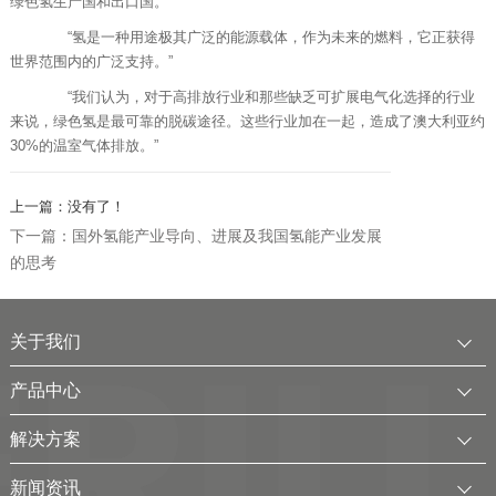
绿色氢生产国和出口国。”
“氢是一种用途极其广泛的能源载体，作为未来的燃料，它正获得
世界范围内的广泛支持。”
“我们认为，对于高排放行业和那些缺乏可扩展电气化选择的行业
来说，绿色氢是最可靠的脱碳途径。这些行业加在一起，造成了澳大利亚约
30%的温室气体排放。”
上一篇：没有了！
下一篇：国外氢能产业导向、进展及我国氢能产业发展
的思考
关于我们
公司简介
产品中心
发展历程
中压水电解制氢装置
解决方案
服务全球
电厂用制氢干燥一体化装置
可再生电解水制氢解决方案
新闻资讯