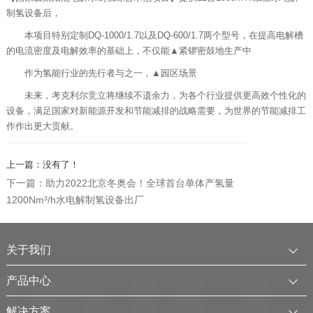
制氢设备后，
本项目特别定制DQ-1000/1.7以及DQ-600/1.7两个型号，在提高电解槽
的电流密度及电解效率的基础上，不仅能▲紧锣密鼓地生产中
作为氢能行业的先行者与之一，▲园区场景
未来，考克利尔竞立将继续不遗余力，为各个行业提供更高效个性化的
设备，满足国家对新能源开发和节能减排的战略需要，为世界的节能减排工
作作出更大贡献。
上一篇：没有了！
下一篇：助力2022北京冬奥会！全球首台单体产氢量
1200Nm³/h水电解制氢设备出厂
关于我们
公司简介
产品中心
发展历程
中压水电解制氢装置
解决方案