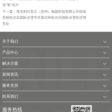
业“氢”动力
下一篇：考克利尔竞立（苏州）氢能科技有限公司惊喜
亮相哈尔滨国际冰雪节开幕式和哈尔滨国际冰雪经济博
览会
关于我们
公司简介
产品中心
发展历程
中压水电解制氢装置
解决方案
服务全球
电厂用制氢干燥一体化装置
可再生电解水制氢解决方案
新闻资讯
可持续发展
氢气干燥装置
制氢加氢解决方案
企业动态
服务支持
考克利尔集团
氢气纯化装置
工业用氢解决方案
行业新闻
客户服务
联系我们
氢气回收净化装置
氢储能解决方案
展会及活动
下载中心
联系方式
移动式（箱式）制氢站
服务热线
弃（余）电离网制氢解决方案
视频