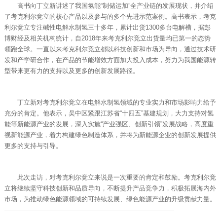
高书向丁立新讲述了我国氢能“制储运加”全产业链的发展现状，并介绍
了考克利尔竞立的核心产品以及参与的多个先进示范案例。高书表示，考克
利尔竞立专注碱性电解水制氢三十多年，累计出货1300多台电解槽，据彭
博财经及相关机构统计，自2018年来考克利尔竞立出货量均已第一的态势
领跑全球。一直以来考克利尔竞立都以科技创新和市场为导向，通过技术研
发和产学研合作，在产品的节能增效方面加大投入成本，努力为我国能源转
型带来更有力的支持以及更多的创新发展路径。
丁立新对考克利尔竞立在电解水制氢领域的专业实力和市场影响力给予
充分的肯定。他表示，吴中区紧跟江苏省“十四五”基建规划，大力支持对氢
能等新能源产业的发展，深入实施“产业强区、创新引领”发展战略，高度重
视新能源产业，着力构建绿色制造体系，并将为新能源企业的创新发展提供
更多的支持与引导。
此次走访，对考克利尔竞立来说是一次重要的肯定和鼓励。考克利尔竞
立将继续坚守科技创新和品质导向，不断提升产品竞争力，积极拓展海内外
市场，为推动绿色能源领域的可持续发展、绿色能源产业的升级贡献力量。