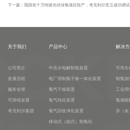
下一篇：我国首个万吨级光伏绿氢项目投产，考克利尔竞立成功调试
关于我们
产品中心
解决方
公司简介
中压水电解制氢装置
可再生
发展历程
电厂用制氢干燥一体化装置
制氢加
服务全球
氢气干燥装置
工业用
可持续发展
氢气纯化装置
氢储能
考克利尔集团
氢气回收净化装置
弃（余
移动式（箱式）制氢站