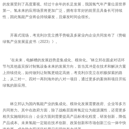
的发展受到了高度重视。经过十余年的长足发展，我国氢气年产量位居世界
第一。氢未来的应用场景将更加广泛，拥有非常好的前景且具备长可持续
性，因此氢能产业将会持续爆发，且爆发时间会很长。
开幕式现场，考克利尔竞立携手势银及多家业内企业共同发布了《势银
绿氢产业发展蓝皮书（2023）》。
“在未来，电解槽的发展趋势是集成化、模块化。”林立邦在圆桌对话环
节与其他嘉宾探讨制氢设备未来的发展方向，首当其冲是在技术和解决方案
上持续优化，如何做到让制氢更稳定高效，考克利尔竞立在积极探索的路
上，从二对一、四对一再到海外的八对一项目，通过更多的案例和项目开拓
绿氢的新应用。
林立邦认为国内氢能产业的集成化、模块化发展需要政府、企业等多方
共同努力。其中在政府方面，除了战略层面将氢定位为能源属性，还需更多
相关实施细则出台；企业方面则需要提高产品标准化程度，研发创新，降低
产品成本。未来氢能一定能在技术创新、政策创新和市场创新三位一体中快