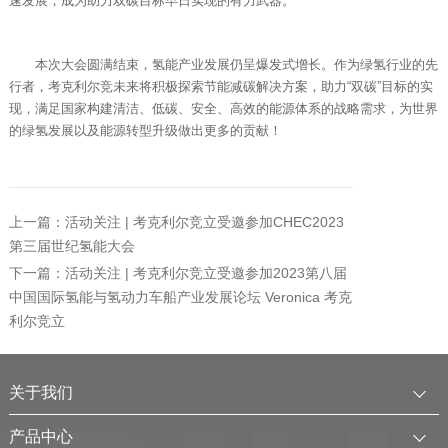
速发展，成为助力双碳目标早日实现的有力武器。
本次大会圆满结束，氢能产业发展仍呈爆发式增长。作为绿氢行业的先
行者，考克利尔竞未来将积极探索节能减碳解决方案，助力“双碳”目标的实
现，满足国家构建清洁、低碳、安全、高效的能源体系的战略需求，为世界
的绿氢发展以及能源转型升级做出更多的贡献！
上一篇：活动关注 | 考克利尔竞立受邀参加CHEC2023
第三届世纪氢能大会
下一篇：活动关注 | 考克利尔竞立受邀参加2023第八届
中国国际氢能与氢动力车船产业发展论坛 Veronica 考克
利尔竞立
关于我们
公司简介
产品中心