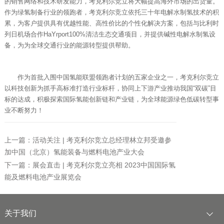
的销售网络和技术研发能力，考克利尔竞立将大幅提高海外市场的出货量。
作为绿氢制备行业的领跑者，考克利尔竞立依托三十年电解水制氢技术的积
累，为客户提供具有优越性能、高性价比的个性化解决方案，包括与比利时
列日机场合作HaYrport100%清洁生态交通项目，并提供碱性电解水制氢设
备，为为全球交通行业的能源转型提供帮助。
作为首批入围中国氢能联盟领跑者计划的五家企业之一，考克利尔竞立
以科技创新为抓手高标准打造行业标杆，协同上下游产业推动我国“双碳”目
标的达成，积极探索国际氢能创新链和产业链，为全球能源绿色低碳转型事
业不断努力！
上一篇：活动关注 | 考克利尔竞立总经理林立邦受邀参
加中国（北京）氢能装备与燃料电池产业大会
下一篇：展会直击 | 考克利尔竞立亮相 2023中国国际氢
能及燃料电池产业展览会
关于我们