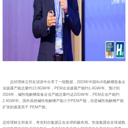
总经理林立邦在演讲中分享了一组数据，2023年中国ALK电解槽装备企
业披露产能总量约13.8GW/年，PEM企业披露产能约1.4GW/年。预计到
2024年，碱性电解槽装备企业产能总量约达22GW/年，PEM企业产能约
2.4GW/年。国外虽然碱性电解槽产能小于PEM产能，但是碱性电解槽产能
扩张的速度高于 PEM产能。
总经理林立邦表示，考克利尔集团正在全球积极布局。凭借集团在全球成熟