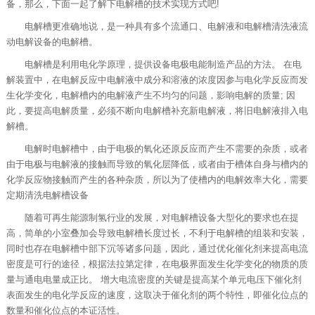
备，那么，下面一起了解下电解槽的技术实现方式吧!
电解槽更准确地说，是一种具有多个流通口、电解液和电解槽清洗液流
动电解设备的电解槽。
电解槽是利用电化学原理，提供设备电极电能制造产品的方法。 在电
解装置中，在电解反应中电解液中成分和溶液的浓度因参与电化学反应而发
生化学变化，电解槽内的电解液产生不均匀的问题，影响电解的质量; 因
此，要提高电解质量，必须不断向电解槽补充新电解液，将旧电解液排入电
解槽。
电解时电解槽中，由于电极的氧化还原反应而产生不需要的杂质，或者
由于电极与电解液的接触而导致的氧化层降低，或者由于槽体自身与槽内的
化学反应物接触而产生的各种杂质，所以为了使槽内的电解效率大化，需要
定期清洗电解槽设备
随着可再生能源制氢行业的发展，对电解槽设备大型化的要求也在提
高，简单的小室叠加会导致电解槽长度过长，不利于电解槽的组装和安装，
同时也存在电解槽中部下沉等诸多问题，因此，通过优化催化剂来提高电流
密度是可行的途径，根据法拉第定律，在电极界面发生化学变化的物质的质
量与通电电量成正比。 增大电流密度的关键是提高某个单元电压下催化剂
表面发生的电化学反应的速度，这取决于催化剂的两个特性，即催化位点的
数量和催化位点的本证活性。