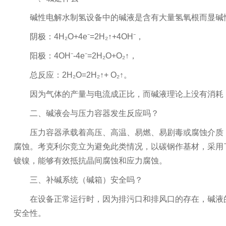
碱性电解水制氢设备中的碱液是含有大量氢氧根而显碱
阴极：4H₂O+4e⁻=2H₂↑+4OH⁻，
阳极：4OH⁻-4e⁻=2H₂O+O₂↑，
总反应：2H₂O=2H₂↑+ O₂↑。
因为气体的产量与电流成正比，而碱液理论上没有消耗
二、碱液会与压力容器发生反应吗？
压力容器承载着高压、高温、易燃、易剧毒或腐蚀介质
腐蚀。考克利尔竞立为避免此类情况，以碳钢作基材，采用
镀镍，能够有效抵抗晶间腐蚀和应力腐蚀。
三、补碱系统（碱箱）安全吗？
在设备正常运行时，因为排污口和排风口的存在，碱液
安全性。