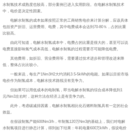
水制氢技术成熟度也较高，部分案例已进入实用阶段。在电解水制氢技术
中，电价是决定性因素。
电解水制氢的成本如果按照正常的工商销售电价来计算分解，应该具体
包括资产折旧、运营费用、电费，其中电费成本会达到70-80％，占的比重
比较高。
由此可知道，电解水制氢成本中，电费占的比重是很大的，甚至可以说
电费直接影响氢气成本高低，电解水制氢的过程需要尽可能降低电费。
其他费用，如折旧、营业费用等，需要通过技术进步和管理改进来降
低，整体占比比较小。
一般来说，每生产1Nm3H2大约消耗3.5-5kWh的电能。如果以目前市场
电价作为制氢成本，电解水技术路线没有竞争力。
但如果可以用低成本的电制氢，即当电解水制氢的综合成本降低到1
元/Nm3左右时，这种方法在经济上是有竞争力的。
此外，考虑碳减排因素，电解水制氢相比化石燃料制氢具有一定的社会
效益。
在假设制氢产能600Nm3/h，年制氢120万Nm3的基础上，我们对电解
水制氢项目进行静态计算，得到如下结果：年耗电量600万kWh，假设电价