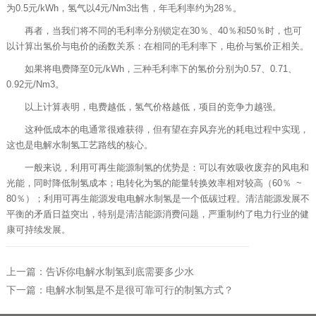
为0.5元/kWh，氢气以4元/Nm3出售，年毛利率约为28％。
再者，当我们将不同的毛利率分别锁定在30％、40％和50％时，也可
以计算出氢价与电价的函数关系：在相同的毛利率下，电价与氢价正相关。
如果将电费降至0元/kWh，三种毛利率下的氢价分别为0.57、0.71、
0.92元/Nm3。
以上计算表明，电费越低，氢气价格越低，项目的竞争力越强。
这种低成本的电通常很难获得，但有望在弃风弃光的耗电过程中实现，
这也是电解水制氢工艺路线的核心。
一般来说，利用可再生能源制氢的优势是：可以有效吸收废弃的风电和
光能，同时降低制氢成本；电转化为氢的能量转换效率相对较高（60％ ~
80％）；利用可再生能源发电电解水制氢是一个低碳过程。清洁能源发展不
平衡的矛盾日益突出，特别是清洁能源消费问题，严重制约了电力行业的健
康可持续发展。
上一篇：告诉你电解水制氢到底需要多少水
下一篇：电解水制氢是不是很可靠可行的制氢方式？