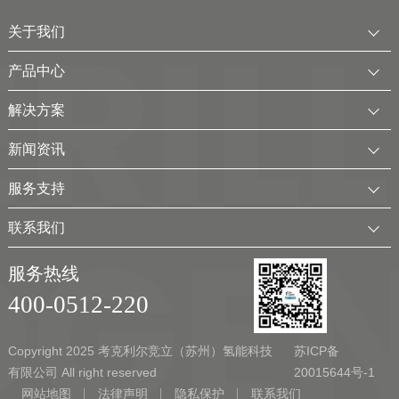
关于我们
公司简介
产品中心
发展历程
中压水电解制氢装置
解决方案
服务全球
电厂用制氢干燥一体化装置
可再生电解水制氢解决方案
新闻资讯
可持续发展
氢气干燥装置
制氢加氢解决方案
企业动态
服务支持
考克利尔集团
氢气纯化装置
工业用氢解决方案
行业新闻
客户服务
联系我们
氢气回收净化装置
氢储能解决方案
展会及活动
下载中心
联系方式
移动式（箱式）制氢站
服务热线
弃（余）电离网制氢解决方案
视频
加入我们
400-0512-220
实验室制氢设备
新能源应用领域
Copyright 2025 考克利尔竞立（苏州）氢能科技
苏ICP备
有限公司 All right reserved
20015644号-1
网站地图
法律声明
隐私保护
联系我们