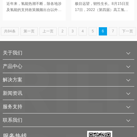
竞立产销两旺
获高工氢电2022氢能产业
近年来，氢能热潮不断，除各地涉
极目远望，韧性生长。8月15日至
及氢能的支持政策频频出台以外，
17日，2022（第四届）高工氢电
TOP30
各大氢能企业也在不断布局氢能，
产业峰会在江苏常州隆重召开。本
形势一片大好，考克利尔竞立订单
届峰会聚焦200余家氢能产业链上
不断，各生产线一派繁忙景象，全
下游企业代表，超600位企业领袖
共84条
第一页
上一页
2
3
4
5
6
7
下一页
力确保项目订单的交付。走进车
及行业精英，共享产业盛会。在高
间，灯火通明，电焊声、打磨声、
工氢电颁奖典礼上，考克利尔竞凭
切割声不断，到处都是埋头工作、
借尖端的技术与高质量的产品荣
关于我们
挥汗如雨的身影，员工们干劲十
获“高工氢电2022氢能产业
足，坚守岗位奋战在生产一线，冷
TOP30”。该奖项不仅体现了考克
作、产品装配、质量检验等岗位都
利尔竞立在行业内的影响力，也彰
公司简介
产品中心
紧张有序地忙碌着。在总装生产线
显了考克利尔竞立在氢能领域的品
发展历程
上，员工们正在进行严格的装配工
牌实力。功崇惟志，业广惟勤。多
中压水电解制氢装置
解决方案
序，一名装配组
服务全球
电厂用制氢干燥一体化装置
可再生电解水制氢解决方案
新闻资讯
可持续发展
氢气干燥装置
制氢加氢解决方案
企业动态
服务支持
考克利尔集团
氢气纯化装置
工业用氢解决方案
行业新闻
客户服务
联系我们
氢气回收净化装置
氢储能解决方案
展会及活动
下载中心
联系方式
移动式（箱式）制氢站
服务热线
弃（余）电离网制氢解决方案