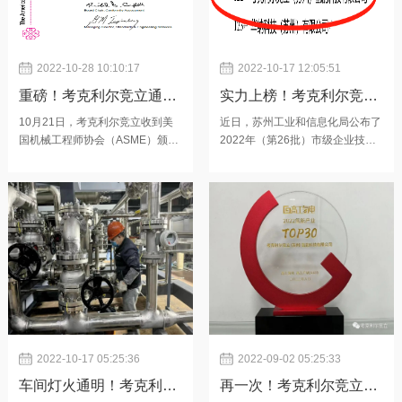
测、认证、应用等领域基础服务能
更是收获的一年。考克利尔竞立三
力，引领行业规范发展，助力我国
十年磨一剑，各职能部门蓄“十”再
氢能装备技术从“跟跑”到“领跑”跨
出发，相互协同、形成合
2022-10-28 10:10:17
2022-10-17 12:05:51
重磅！考克利尔竞立通过
实力上榜！考克利尔竞立
ASME资质认证
成功入围苏州市企业技术
10月21日，考克利尔竞立收到美
近日，苏州工业和信息化局公布了
国机械工程师协会（ASME）颁发
2022年（第26批）市级企业技术
中心名单
的ASME证书及ASME钢印。此次
中心名单。考克利尔竞立凭借领先
通过ASME资质认证，标志着公司
的技术、创新可靠的产品，经过专
设备质量保证体系、设备组装质量
家组层层审核与筛选，顺利通过了
保证体系均得到了国际权威机构的
吴中区、苏州市发改委的二级评
认可，为公司品牌建设再添新辉。
审，从苏州市参评的1000多家企
ASME是美国机械工程师学会
业中脱颖而出，荣获“苏州市企业
（American Society of
技术中心”称号。企业技术中心是
Mechanical Engineers）的英文
指企业根据市场竞争需求设立的技
缩写，主要从事发展机械工程及其
术研发与创新机构，是企业技术创
有关领域的科学技术，鼓励基础研
新体系的核心和主要技术依托，获
究
得认证的企业技术中心代表着企业
的技术
2022-10-17 05:25:36
2022-09-02 05:25:33
车间灯火通明！考克利尔
再一次！考克利尔竞立荣