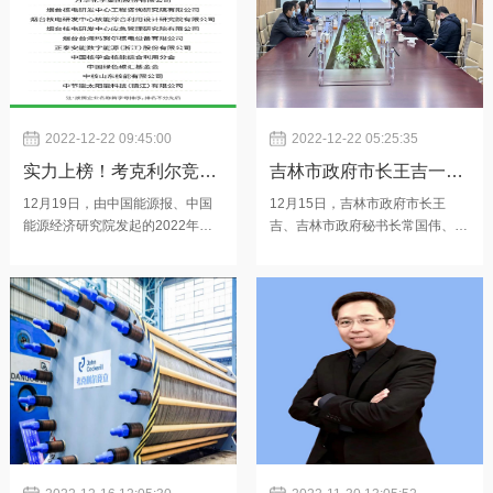
2022-12-22 09:45:00
2022-12-22 05:25:35
实力上榜！考克利尔竞立
吉林市政府市长王吉一行
荣获2022年度碳中和绿色
领导莅临考克利尔竞立调
12月19日，由中国能源报、中国
12月15日，吉林市政府市长王
能源经济研究院发起的2022年
吉、吉林市政府秘书长常国伟、吉
品牌影响力共建单位
研
度“碳中和绿色品牌影响力共建单
林经济技术开发区管委会主任胡秉
位”的评审名单正式公布，考克利
吉、吉林市政府合作交流办主任葛
尔竞立凭借全球领先的技术、创新
春艳一行领导莅临考克利尔竞立调
可靠的产品和具有示范意义的应用
研。考克利尔竞立总经理林立邦、
案例，脱颖而出成为本次评选中唯
副总经理高书等人接待了王市长一
一获此殊荣的制氢装备企业。“碳
行并展开座谈，座谈中，他们表示
中和绿色品牌影响力共建单位”是
吉林可再生能源丰富，发展绿氢产
中国能源报、中国能源经济研究院
业具有天然优势。考克利尔一直深
根据近年来在能源领域转型升级、
耕绿氢领域，已为行业发展贡献了
绿色发展、布局优化、技术创新以
诸多技术创新成果，并努力锻造新
及社会责任等方面表现突出的企事
的产业竞争优势，加快制氢产业的
业单位。
前沿技术研