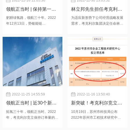
2022-12-16 12:05:30
2022-11-30 13:05:52
领航正当时 | 保持第一的
林立邦先生担任考克利尔
态势，考克利尔竞立出货
竞立（苏州）氢能科技有
躬耕绿氢路，领航三十年。2022
为适应新形势下公司经营战略发展
年12月13日，势银能链
需求，考克利尔集团决定任命林立
量领跑全球
限公司总经理
（TrendBank）发布了《2022中
邦先生为考克利尔竞立（苏州）氢
国电解水制氢产业蓝皮书》。据
能科技有限公司总经理，该任命自
《蓝皮书》数据，考克利尔竞立出
2022年11月28日起生效。林立邦
货量占比保持行业领先。考克利尔
先生一直以来都担任考克利尔能源
竞立自2018年以来，出货量持续
亚太区总裁、考克利尔竞立（苏
领跑全球。2021年，考克利尔竞
州）氢能科技有限公司董事。随着
立出货量为160MW，占全球碱性
全球能源转型需求的增长，考克利
电解槽出货量的50%（彭博财经数
尔竞立正加速发展，进一步引领市
据），位列全球第一。2022年，
场，在这一关键的转折点，集团决
考克利尔竞立继续以第一的态势稳
定任命林立邦先生为考克利尔竞立
步提升市场占比。截至目前，
总经理，以期在这一发展的重要阶
段，林
2022-11-25 14:55:59
2022-11-16 13:50:40
领航正当时 | 近30个新签
新突破！考克利尔竞立成
订单！2022下半年订单量
功入选苏州市企业工程技
拓氢三十年，领航正当时。2022
10月19日，苏州市科技局公布
年，考克利尔竞立保持订单量的快
2022年苏州市工程技术研究中心
暴增，考克利尔竞立稳占
术研究中心
速增长。7月以来，考克利尔竞立
拟立项名单考克利尔竞立（苏州）
市场
新签近30个订单，项目规模超
氢能科技有限公公司成功入选市级