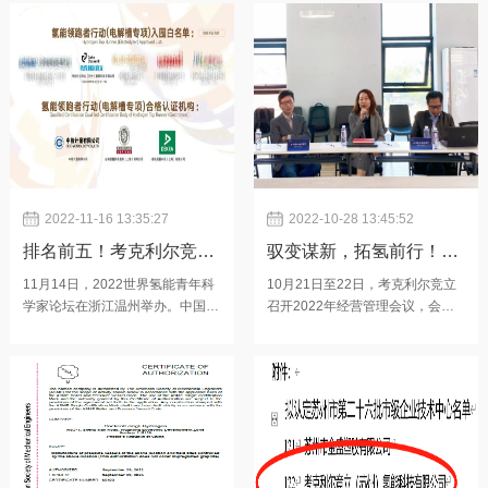
100MW，项目包括合成氨、甲
工程技术研究中心此次”企业工程
醇、半导体、有色金属、钢铁、多
技术研究中心“的认定，经企业申
晶硅、玻璃、交通等应用场景，国
报、专家评审、认定、公示、备案
内外28个客户采用了考克利尔竞
等，多道权威评估、审核联合做出
立的高效绿色制氢方案。在下半年
的综合评定，是国家为扶持和鼓励
的订单中，国内订单占比75%，依
高新技术企业的发展，调整产业结
然是考克利尔竞立的主要市场。国
构而设立的专项资质认定。 考克
内市场占比的稳步提升之外，依托
利尔竞立工程技术研究中心是以企
比利时考克利尔集团的销售网络和
业为主体，市场为导向，从组织机
新开拓合
构、人才
2022-11-16 13:35:27
2022-10-28 13:45:52
排名前五！考克利尔竞立
驭变谋新，拓氢前行！考
入围氢能领跑者行动首期
克利尔竞立2022年经营管
11月14日，2022世界氢能青年科
10月21日至22日，考克利尔竞立
学家论坛在浙江温州举办。中国氢
召开2022年经营管理会议，会议
白名单
理会议圆满举行
能联盟研究院基于国内首个氢能关
以“驭变谋新，拓氢前行”为主题，
键技术装备评价标准体系，发布氢
约翰·考克利尔集团亚太区总裁林
能领跑者行动首期成果《2022氢
立邦、考克利尔竞立副总经理高
能领跑者行动——碱性水电解制氢
书、各中心负责人及部门管理人员
系统测试评价报告》。氢能领跑者
出席会议，约翰·考克利尔集团氢
行动对标国际一流技术指标，旨在
能事业部CEO Raphael通过视频
推动中国氢能核心自主化技术迭代
发表了讲话。2022年对于考克利
创新的标准体系，完善并提升检
尔竞立是机遇与挑战并存的一年，